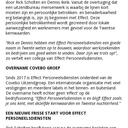
door Rick Scholten en Dennis Ikink. Vanuit de overtuiging dat
een uitzendbureau mensenwerk is waarbij de lijnen kort
moeten zijn en persoonlijke betrokken- en benaderbaarheid
erg belangrijk is, zijn zij begonnen met Effect. Deze
persoonlijke betrokkenheid wordt gecreëerd door lokale
aanwezigheid en werknemers met gevoel voor de Twentse
kernwaarden.
“Rick en Dennis hebben met Effect Personeelsdiensten een goede
naam in Twente weten op te bouwen, waardoor werkzoekenden
en bedrijven ons goed weten te vinden. Daar zijn we trots op!”
,
zo vertelt een collega van Effect Personeelsdiensten.
OVERNAME COVEBO GROEP
Sinds 2017 is Effect Personeelsdiensten onderdeel van de
Covebo Uitzendgroep. Een internationale organisatie met veel
vestigingen en meerdere labels in het binnen- en buitenland.
De overname heeft echter geen ‘effect’ op de
bedrijfsvoering.
“Effect Personeelsdiensten is en blijft Effect zoals
je ons kent, met dezelfde kernwaarden en Twentse nuchterheid.”
EEN NIEUWE FRISSE START VOOR EFFECT
PERSONEELSDIENSTEN
Rick Scholten heeft twee jaar na de overname besloten een