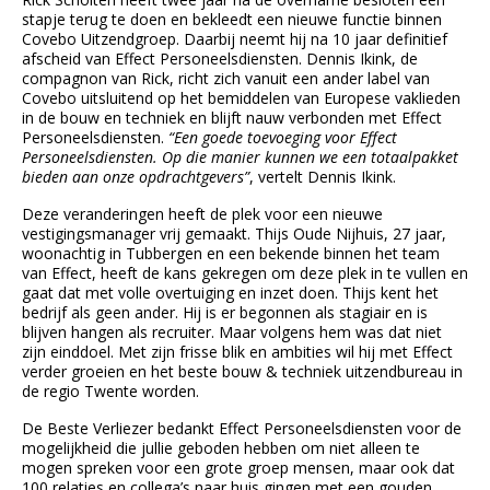
stapje terug te doen en bekleedt een nieuwe functie binnen
Covebo Uitzendgroep. Daarbij neemt hij na 10 jaar definitief
afscheid van Effect Personeelsdiensten. Dennis Ikink, de
compagnon van Rick, richt zich vanuit een ander label van
Covebo uitsluitend op het bemiddelen van Europese vaklieden
in de bouw en techniek en blijft nauw verbonden met Effect
Personeelsdiensten.
“Een goede toevoeging voor Effect
Personeelsdiensten. Op die manier kunnen we een totaalpakket
bieden aan onze opdrachtgevers”
, vertelt Dennis Ikink.
Deze veranderingen heeft de plek voor een nieuwe
vestigingsmanager vrij gemaakt. Thijs Oude Nijhuis, 27 jaar,
woonachtig in Tubbergen en een bekende binnen het team
van Effect, heeft de kans gekregen om deze plek in te vullen en
gaat dat met volle overtuiging en inzet doen. Thijs kent het
bedrijf als geen ander. Hij is er begonnen als stagiair en is
blijven hangen als recruiter. Maar volgens hem was dat niet
zijn einddoel. Met zijn frisse blik en ambities wil hij met Effect
verder groeien en het beste bouw & techniek uitzendbureau in
de regio Twente worden.
De Beste Verliezer bedankt Effect Personeelsdiensten voor de
mogelijkheid die jullie geboden hebben om niet alleen te
mogen spreken voor een grote groep mensen, maar ook dat
100 relaties en collega’s naar huis gingen met een gouden