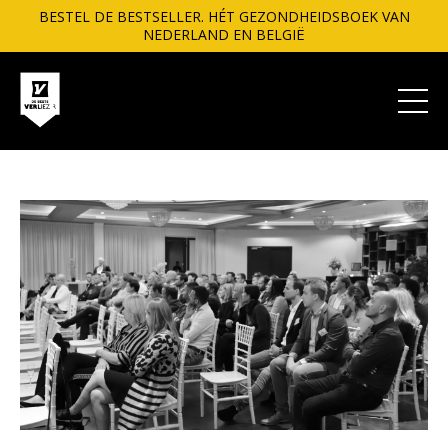
BESTEL DE BESTSELLER. HÉT GEZONDHEIDSBOEK VAN
NEDERLAND EN BELGIË