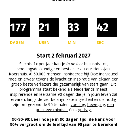
177
21
33
41
DAGEN
UREN
MIN
SEC
Start 2 februari 2027
Slechts 1x per jaar kan je
in de leer
bij inspirator,
voedingsdeskundige
en bestseller auteur Henk-Jan
Koershuis. Al 60.000 mensen inspireerde hij! Doe individueel
mee en ervaar tévens de kracht en inspiratie van elkaar: een
groep beste verliezers die gezamenlijk van start gaan! Dit
programma staat bekend als Nederlands meest
inspirerende én leerzame 90 dagen die je in jouw leven zal
ervaren; langs de vier belangrijkste ingrediënten die nodig
zijn om gezond de 90 te halen:
voeding
,
beweging
,
een
positieve mindset
én…
gedrag.
90-90-90: Leer hoe je in 90 dagen tijd, de kans voor
90% vergroot om de leeftijd van 90 jaar te bereiken!