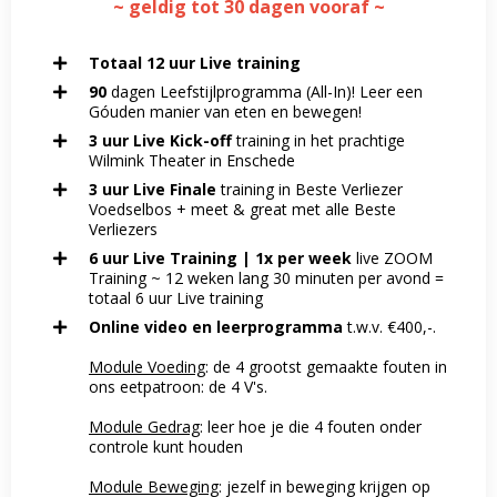
~ geldig tot 30 dagen vooraf ~
Totaal 12 uur Live training
90
dagen Leefstijlprogramma (All-In)! Leer een
Góuden manier van eten en bewegen!
3 uur Live Kick-off
training in het prachtige
Wilmink Theater in Enschede
3 uur Live Finale
training in Beste Verliezer
Voedselbos + meet & great met alle Beste
Verliezers
6 uur Live Training | 1x per week
live ZOOM
Training ~ 12 weken lang 30 minuten per avond =
totaal 6 uur Live training
Online video en leerprogramma
t.w.v. €400,-.
Module Voeding
: de 4 grootst gemaakte fouten in
ons eetpatroon: de 4 V's.
Module Gedrag
:
leer hoe je die 4 fouten onder
controle kunt houden
Module Beweging
: jezelf in beweging krijgen op