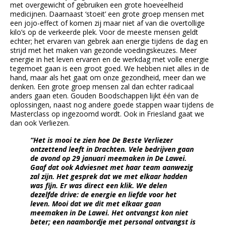
met overgewicht of gebruiken een grote hoeveelheid
medicijnen. Daarnaast ‘stoeit’ een grote groep mensen met
een jojo-effect of komen zij maar niet af van die overtollige
kilo’s op de verkeerde plek. Voor de meeste mensen geldt
echter; het ervaren van gebrek aan energie tijdens de dag en
strijd met het maken van gezonde voedingskeuzes. Meer
energie in het leven ervaren en de werkdag met volle energie
tegemoet gaan is een groot goed. We hebben niet alles in de
hand, maar als het gaat om onze gezondheid, meer dan we
denken. Een grote groep mensen zal dan echter radicaal
anders gaan eten. Gouden Boodschappen lijkt één van de
oplossingen, naast nog andere goede stappen waar tijdens de
Masterclass op ingezoomd wordt. Ook in Friesland gaat we
dan ook Verliezen.
“Het is mooi te zien hoe De Beste Verliezer
ontzettend leeft in Drachten. Vele bedrijven gaan
de avond op 29 januari meemaken in De Lawei.
Gaaf dat ook Adviesnet met haar team aanwezig
zal zijn. Het gesprek dat we met elkaar hadden
was fijn. Er was direct een klik. We delen
dezelfde drive: de energie en liefde voor het
leven. Mooi dat we dit met elkaar gaan
meemaken in De Lawei. Het ontvangst kon niet
beter; een naambordje met personal ontvangst is