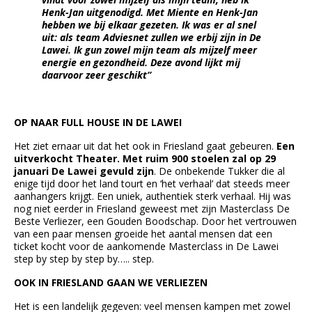
Henk-Jan uitgenodigd. Met Miente en Henk-Jan
hebben we bij elkaar gezeten. Ik was er al snel
uit: als team Adviesnet zullen we erbij zijn in De
Lawei. Ik gun zowel mijn team als mijzelf meer
energie en gezondheid. Deze avond lijkt mij
daarvoor zeer geschikt”
OP NAAR FULL HOUSE IN DE LAWEI
Het ziet ernaar uit dat het ook in Friesland gaat gebeuren.
E
en
uitverkocht Theater. Met ruim 900 stoelen zal op 29
januari De Lawei gevuld zijn
.
De onbekende Tukker die al
enige tijd door het land tourt en ‘het verhaal’ dat steeds meer
aanhangers krijgt. Een uniek, authentiek sterk verhaal. Hij was
nog niet eerder in Friesland geweest met zijn Masterclass De
Beste Verliezer, een Gouden Boodschap. Door het vertrouwen
van een paar mensen groeide het aantal mensen dat een
ticket kocht voor de aankomende Masterclass in De Lawei
step by step by step by….. step.
OOK IN FRIESLAND GAAN WE VERLIEZEN
Het is een landelijk gegeven: veel mensen kampen met zowel